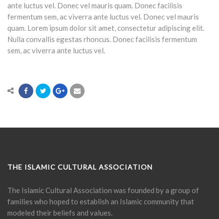
ante luctus vel. Donec vel mauris quam. Donec facilisis
fermentum sem, ac viverra ante luctus vel. Donec vel mauris
quam. Lorem ipsum dolor sit amet, consectetur adipiscing elit.
Nulla convallis egestas rhoncus. Donec facilisis fermentum
sem, ac viverra ante luctus vel.
THE ISLAMIC CULTURAL ASSOCIATION
The Islamic Cultural Association was founded by a group of
families who hoped to establish an Islamic community that
modeled their beliefs and values.